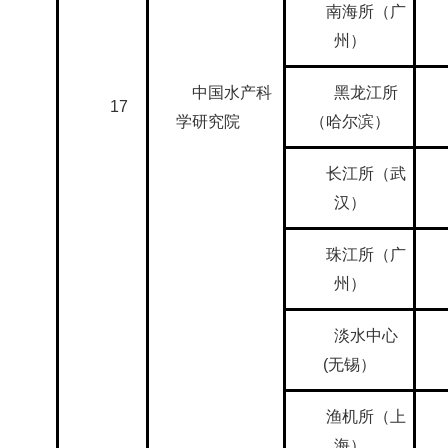
南海所（广
州）
中国水产科
黑龙江所
17
学研究院
（哈尔滨）
长江所（武
汉）
珠江所（广
州）
淡水中心
(
无锡）
渔机所（上
海）