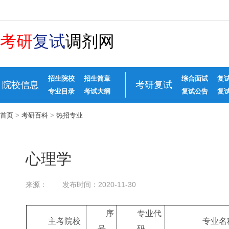
考研
复试
调剂网
招生院校
招生简章
综合面试
复
院校信息
考研复试
专业目录
考试大纲
复试公告
复
首页
>
考研百科
>
热招专业
心理学
来源：
发布时间：2020-11-30
序
专业代
主考院校
专业名
号
码