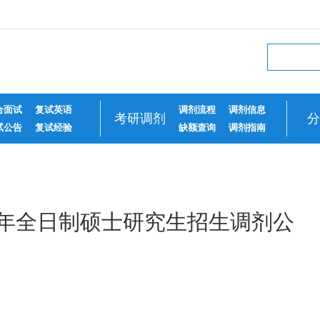
合面试
复试英语
调剂流程
调剂信息
考研调剂
分
试公告
复试经验
缺额查询
调剂指南
20年全日制硕士研究生招生调剂公