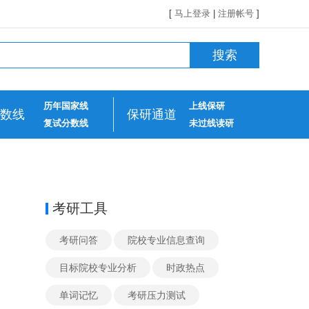
[
马上登录
|
注册帐号
]
搜索
历年国家线
上线保研
数线
保研通道
复试分数线
未过线读研
考研工具
考研问答
院校专业信息查询
目标院校专业分析
时政热点
单词记忆
考研压力测试