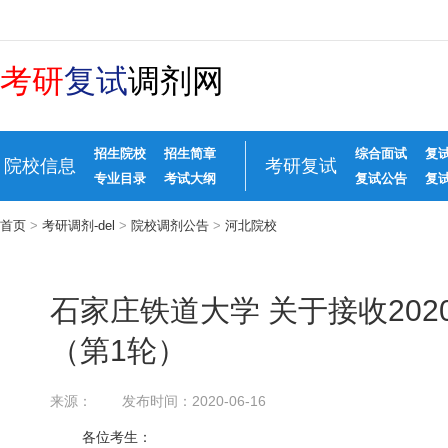
考研
复试
调剂网
招生院校
招生简章
综合面试
复
院校信息
考研复试
专业目录
考试大纲
复试公告
复
首页
>
考研调剂-del
>
院校调剂公告
>
河北院校
石家庄铁道大学 关于接收20
（第1轮）
来源：
发布时间：2020-06-16
各位考生：