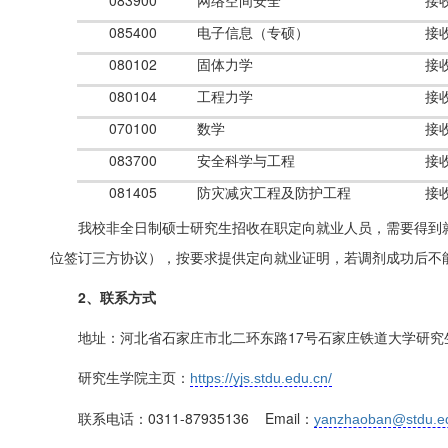
083900
网络空间安全
接
085400
电子信息（专硕）
接
080102
固体力学
接
080104
工程力学
接
070100
数学
接
083700
安全科学与工程
接
081405
防灾减灾工程及防护工程
接
我校非全日制硕士研究生招收在职定向就业人员，需要得到
位签订三方协议），按要求提供定向就业证明，若调剂成功后不
2、
联系方式
地址：河北省石家庄市北二环东路17号石家庄铁道大学研究
研究生学院主页：
https://yjs.stdu.edu.cn/
联系电话：0311-87935136 Email：
yanzhaoban@stdu.e